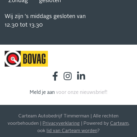
Zondag
gesloten
Wij zijn 's middags gesloten van
12.30 tot 13.30
Meld je aan
voor onze nieuwsbrief!
INSCHRIJVEN NIEUWSBRIEF
Blijf op de hoogte van al onze acties, aanbiedingen en
meer!
Carteam Autobedrijf Timmerman | Alle rechten
voorbehouden |
Privacyverklaring
| Powered by
Carteam
,
ook
lid van Carteam worden
?