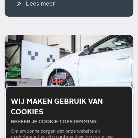
Lees meer
WIJ MAKEN GEBRUIK VAN
01/07/2026
COOKIES
WAAROM EEN JUISTE
BEHEER JE COOKIE TOESTEMMING
AFSTELLING VAN
Om ervoor te zorgen dat onze website en
RIJHULPSYSTEMEN
marketingactiviteiten optimaal werken voor uw