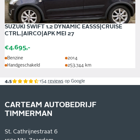
SUZUKI SWIFT 1.2 DYNAMIC EASSS|CRUISE
CTRL.|AIRCO|APK MEI 27
€4.695,-
Benzine
2014
Handgeschakeld
253.744 km
4,5
154
reviews
op Google
CARTEAM AUTOBEDRIJF
TIMMERMAN
St. Cathrijnestraat 6