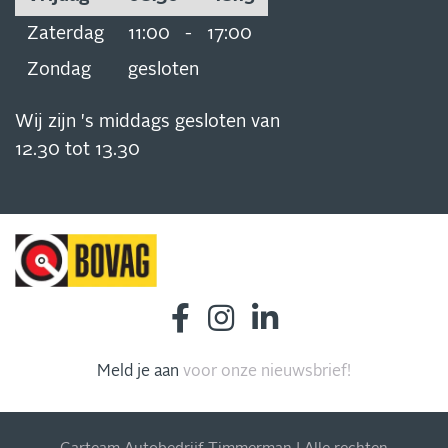
Zaterdag
11:00
-
17:00
Zondag
gesloten
Wij zijn 's middags gesloten van
12.30 tot 13.30
Meld je aan
voor onze nieuwsbrief!
INSCHRIJVEN NIEUWSBRIEF
Blijf op de hoogte van al onze acties, aanbiedingen en
meer!