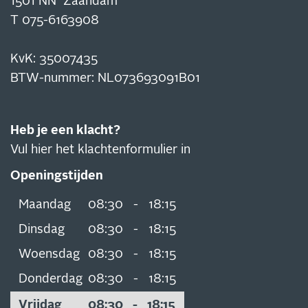
1501 NN Zaandam
T
075-6163908
KvK: 35007435
BTW-nummer: NL073693091B01
Heb je een klacht?
Vul hier het klachtenformulier in
Openingstijden
Maandag
08:30
-
18:15
Dinsdag
08:30
-
18:15
Woensdag
08:30
-
18:15
Donderdag
08:30
-
18:15
Vrijdag
08:30
-
18:15