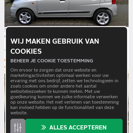
SUZUKI ALTO 1.1 GLX
COOL|AIRCO|EL.RAMEN|APK MEI'27
WIJ MAKEN GEBRUIK VAN
€1.950,-
COOKIES
Benzine
2006
BEHEER JE COOKIE TOESTEMMING
Handgeschakeld
195.832 km
Om ervoor te zorgen dat onze website en
marketingactiviteiten optimaal werken voor uw
ervaring met ons bedrijf, zetten we technologieën in
zoals cookies om onder andere het aantal
websitebezoeken te kunnen meten. Met uw
goedkeuring kunnen we zulke informatie verwerken
op onze website. Het niet verlenen van toestemming
kan invloed hebben op de functionaliteit van deze
website.
ALLES ACCEPTEREN