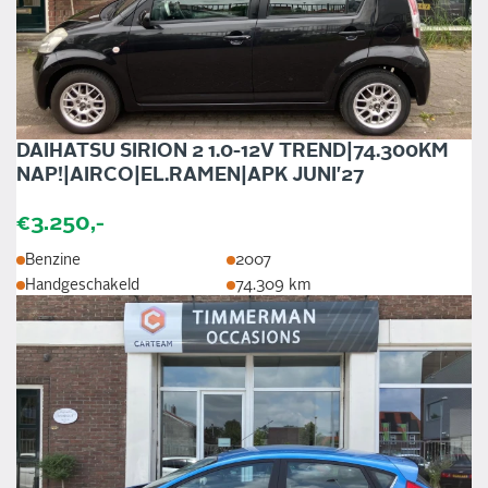
DAIHATSU SIRION 2 1.0-12V TREND|74.300KM
NAP!|AIRCO|EL.RAMEN|APK JUNI'27
€3.250,-
Benzine
2007
Handgeschakeld
74.309 km