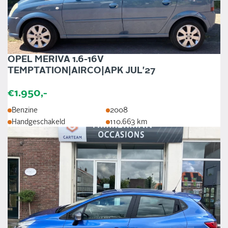
OPEL MERIVA 1.6-16V
TEMPTATION|AIRCO|APK JUL'27
€1.950,-
Benzine
2008
Handgeschakeld
110.663 km