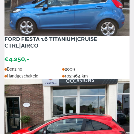
FORD FIESTA 1.6 TITANIUM|CRUISE
CTRL|AIRCO
€4.250,-
Benzine
2009
Handgeschakeld
102.964 km